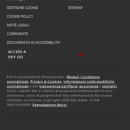
GESTIONE COOKIE
SITEMAP
COOKIE POLICY
NOTE LEGALI
CORPORATE
DOCUMENTO DI ACCESSIBILITA'
ACCEDI A
SKY GO
Per il consumatore clicca qui per i
Moduli, Condizioni
contrattuali
,
Privacy & Cookies
,
informazioni sulle modifiche
contrattuali
o per
trasparenza tariffaria
,
assistenza
e
contatti
.
Tutti i marchi Sky e i diritti di proprietà intellettuale in essi
contenuti, sono di proprietà di Sky international AG e sono
utilizzati su licenza. Copyright 2025 Sky Italia - P.IVA
04619241005.
Segnalazione Abusi