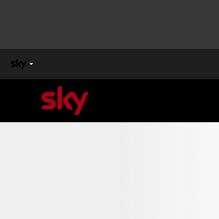
X
FACTOR
MASTERCHEF
PECHINO
EXPRESS
Cos’altro vedere:
PROGRAMMI SKY
Un mondo di offerte:
SKY.IT
NOW