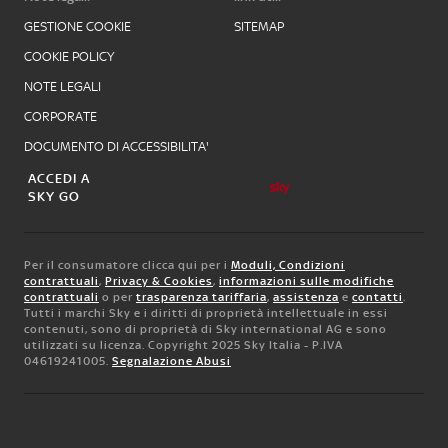
GESTIONE COOKIE
SITEMAP
COOKIE POLICY
NOTE LEGALI
CORPORATE
DOCUMENTO DI ACCESSIBILITA'
ACCEDI A
SKY GO
Per il consumatore clicca qui per i
Moduli, Condizioni
contrattuali
,
Privacy & Cookies
,
informazioni sulle modifiche
contrattuali
o per
trasparenza tariffaria
,
assistenza
e
contatti
.
Tutti i marchi Sky e i diritti di proprietà intellettuale in essi
contenuti, sono di proprietà di Sky international AG e sono
utilizzati su licenza. Copyright 2025 Sky Italia - P.IVA
04619241005.
Segnalazione Abusi