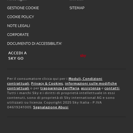
GESTIONE COOKIE
SITEMAP
COOKIE POLICY
NOTE LEGALI
CORPORATE
DOCUMENTO DI ACCESSIBILITA'
ACCEDI A
SKY GO
Per il consumatore clicca qui per i
Moduli, Condizioni
contrattuali
,
Privacy & Cookies
,
informazioni sulle modifiche
contrattuali
o per
trasparenza tariffaria
,
assistenza
e
contatti
.
Tutti i marchi Sky e i diritti di proprietà intellettuale in essi
contenuti, sono di proprietà di Sky international AG e sono
utilizzati su licenza. Copyright 2025 Sky Italia - P.IVA
04619241005.
Segnalazione Abusi