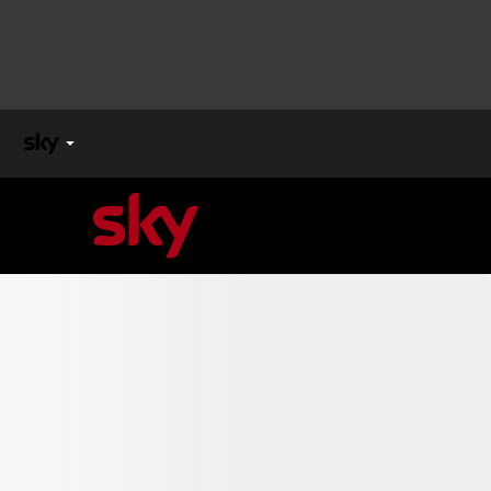
X
FACTOR
MASTERCHEF
PECHINO
EXPRESS
Cos’altro vedere:
PROGRAMMI SKY
Un mondo di offerte:
SKY.IT
NOW