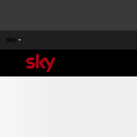
X
FACTOR
MASTERCHEF
PECHINO
EXPRESS
Cos’altro vedere:
PROGRAMMI SKY
Un mondo di offerte:
SKY.IT
NOW