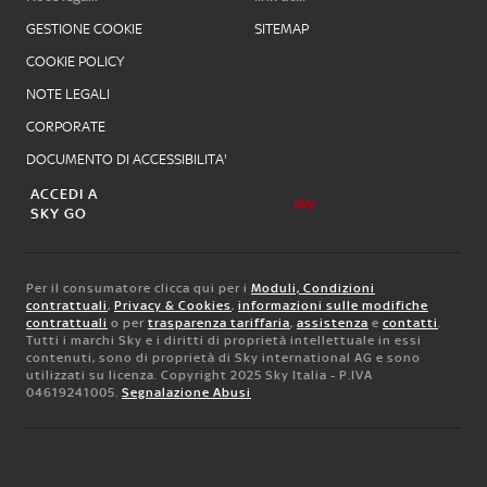
GESTIONE COOKIE
SITEMAP
COOKIE POLICY
NOTE LEGALI
CORPORATE
DOCUMENTO DI ACCESSIBILITA'
ACCEDI A
SKY GO
Per il consumatore clicca qui per i
Moduli, Condizioni
contrattuali
,
Privacy & Cookies
,
informazioni sulle modifiche
contrattuali
o per
trasparenza tariffaria
,
assistenza
e
contatti
.
Tutti i marchi Sky e i diritti di proprietà intellettuale in essi
contenuti, sono di proprietà di Sky international AG e sono
utilizzati su licenza. Copyright 2025 Sky Italia - P.IVA
04619241005.
Segnalazione Abusi