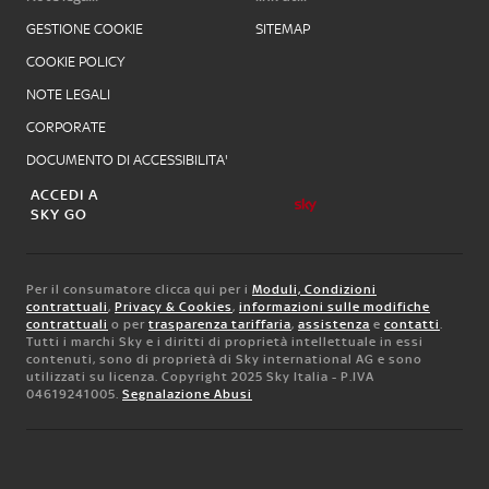
GESTIONE COOKIE
SITEMAP
COOKIE POLICY
NOTE LEGALI
CORPORATE
DOCUMENTO DI ACCESSIBILITA'
ACCEDI A
SKY GO
Per il consumatore clicca qui per i
Moduli, Condizioni
contrattuali
,
Privacy & Cookies
,
informazioni sulle modifiche
contrattuali
o per
trasparenza tariffaria
,
assistenza
e
contatti
.
Tutti i marchi Sky e i diritti di proprietà intellettuale in essi
contenuti, sono di proprietà di Sky international AG e sono
utilizzati su licenza. Copyright 2025 Sky Italia - P.IVA
04619241005.
Segnalazione Abusi