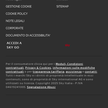
GESTIONE COOKIE
SITEMAP
COOKIE POLICY
NOTE LEGALI
CORPORATE
DOCUMENTO DI ACCESSIBILITA'
ACCEDI A
SKY GO
Per il consumatore clicca qui per i
Moduli, Condizioni
contrattuali
,
Privacy & Cookies
,
informazioni sulle modifiche
contrattuali
o per
trasparenza tariffaria
,
assistenza
e
contatti
.
Tutti i marchi Sky e i diritti di proprietà intellettuale in essi
contenuti, sono di proprietà di Sky international AG e sono
utilizzati su licenza. Copyright 2025 Sky Italia - P.IVA
04619241005.
Segnalazione Abusi