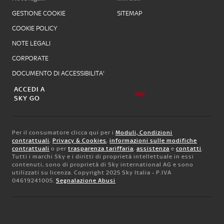
GESTIONE COOKIE
SITEMAP
COOKIE POLICY
NOTE LEGALI
CORPORATE
DOCUMENTO DI ACCESSIBILITA'
ACCEDI A
SKY GO
Per il consumatore clicca qui per i
Moduli, Condizioni
contrattuali
,
Privacy & Cookies
,
informazioni sulle modifiche
contrattuali
o per
trasparenza tariffaria
,
assistenza
e
contatti
.
Tutti i marchi Sky e i diritti di proprietà intellettuale in essi
contenuti, sono di proprietà di Sky international AG e sono
utilizzati su licenza. Copyright 2025 Sky Italia - P.IVA
04619241005.
Segnalazione Abusi