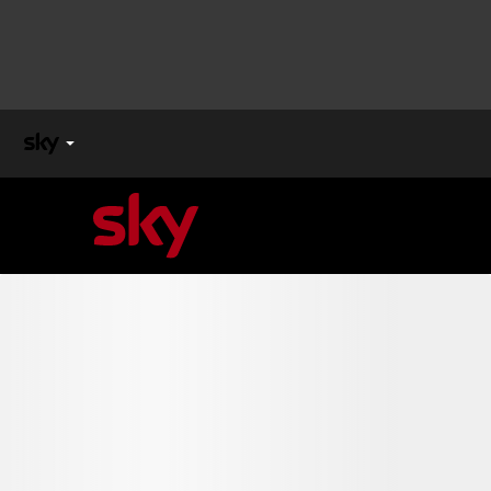
X
FACTOR
MASTERCHEF
PECHINO
EXPRESS
Cos’altro vedere:
PROGRAMMI SKY
Un mondo di offerte:
SKY.IT
NOW