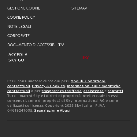
GESTIONE COOKIE
SITEMAP
COOKIE POLICY
NOTE LEGALI
CORPORATE
DOCUMENTO DI ACCESSIBILITA'
ACCEDI A
SKY GO
Per il consumatore clicca qui per i
Moduli, Condizioni
contrattuali
,
Privacy & Cookies
,
informazioni sulle modifiche
contrattuali
o per
trasparenza tariffaria
,
assistenza
e
contatti
.
Tutti i marchi Sky e i diritti di proprietà intellettuale in essi
contenuti, sono di proprietà di Sky international AG e sono
utilizzati su licenza. Copyright 2025 Sky Italia - P.IVA
04619241005.
Segnalazione Abusi