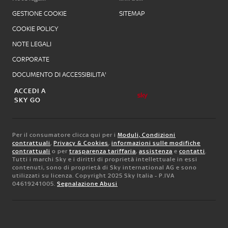
GESTIONE COOKIE
SITEMAP
COOKIE POLICY
NOTE LEGALI
CORPORATE
DOCUMENTO DI ACCESSIBILITA'
ACCEDI A
SKY GO
Per il consumatore clicca qui per i
Moduli, Condizioni
contrattuali
,
Privacy & Cookies
,
informazioni sulle modifiche
contrattuali
o per
trasparenza tariffaria
,
assistenza
e
contatti
.
Tutti i marchi Sky e i diritti di proprietà intellettuale in essi
contenuti, sono di proprietà di Sky international AG e sono
utilizzati su licenza. Copyright 2025 Sky Italia - P.IVA
04619241005.
Segnalazione Abusi