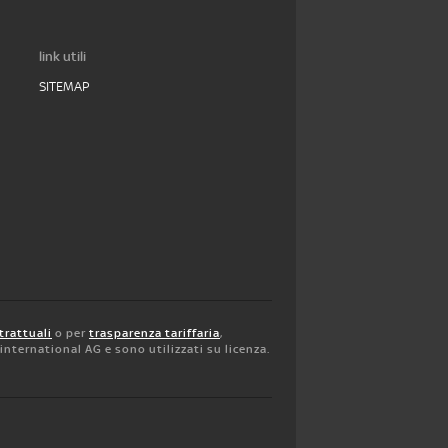
link utili
SITEMAP
trattuali
o per
trasparenza tariffaria
,
y international AG e sono utilizzati su licenza.