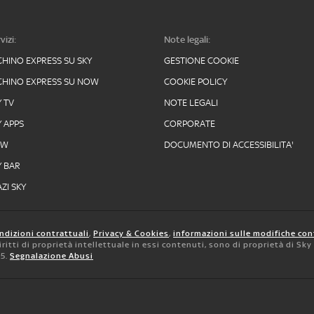
vizi:
Note legali:
CHINO EXPRESS SU SKY
GESTIONE COOKIE
CHINO EXPRESS SU NOW
COOKIE POLICY
Y TV
NOTE LEGALI
Y APPS
CORPORATE
OW
DOCUMENTO DI ACCESSIBILITA'
Y BAR
ZI SKY
ndizioni contrattuali
,
Privacy & Cookies
,
informazioni sulle modifiche con
 diritti di proprietà intellettuale in essi contenuti, sono di proprietà di Sk
05.
Segnalazione Abusi