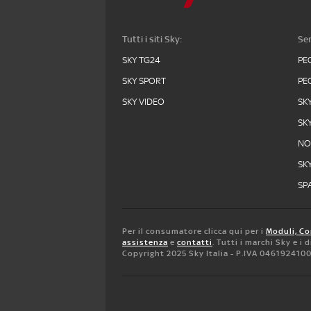
Tutti i siti Sky:
Ser
SKY TG24
PE
SKY SPORT
PE
SKY VIDEO
SK
SK
N
SK
SPA
Per il consumatore clicca qui per i
Moduli, Co
assistenza
e
contatti
. Tutti i marchi Sky e i
Copyright 2025 Sky Italia - P.IVA 046192410