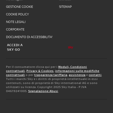
GESTIONE COOKIE
SITEMAP
COOKIE POLICY
NOTE LEGALI
CORPORATE
DOCUMENTO DI ACCESSIBILITA'
ACCEDI A
SKY GO
Per il consumatore clicca qui per i
Moduli, Condizioni
contrattuali
,
Privacy & Cookies
,
informazioni sulle modifiche
contrattuali
o per
trasparenza tariffaria
,
assistenza
e
contatti
.
Tutti i marchi Sky e i diritti di proprietà intellettuale in essi
contenuti, sono di proprietà di Sky international AG e sono
utilizzati su licenza. Copyright 2025 Sky Italia - P.IVA
04619241005.
Segnalazione Abusi