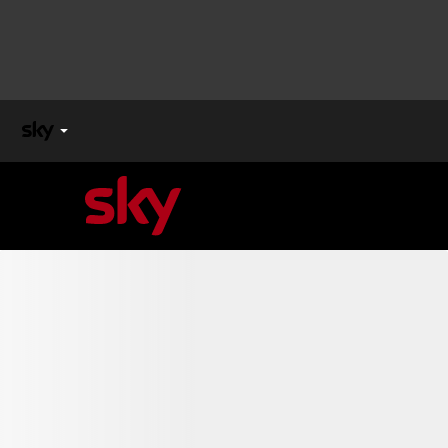
X
FACTOR
MASTERCHEF
PECHINO
EXPRESS
Cos’altro vedere:
PROGRAMMI SKY
Un mondo di offerte:
SKY.IT
NOW