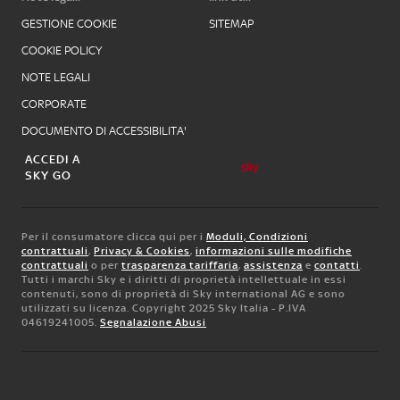
GESTIONE COOKIE
SITEMAP
COOKIE POLICY
NOTE LEGALI
CORPORATE
DOCUMENTO DI ACCESSIBILITA'
ACCEDI A
SKY GO
Per il consumatore clicca qui per i
Moduli, Condizioni
contrattuali
,
Privacy & Cookies
,
informazioni sulle modifiche
contrattuali
o per
trasparenza tariffaria
,
assistenza
e
contatti
.
Tutti i marchi Sky e i diritti di proprietà intellettuale in essi
contenuti, sono di proprietà di Sky international AG e sono
utilizzati su licenza. Copyright 2025 Sky Italia - P.IVA
04619241005.
Segnalazione Abusi