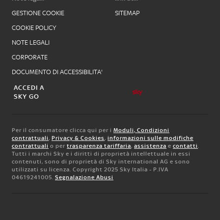
GESTIONE COOKIE
SITEMAP
COOKIE POLICY
NOTE LEGALI
CORPORATE
DOCUMENTO DI ACCESSIBILITA'
ACCEDI A
SKY GO
Per il consumatore clicca qui per i
Moduli, Condizioni
contrattuali
,
Privacy & Cookies
,
informazioni sulle modifiche
contrattuali
o per
trasparenza tariffaria
,
assistenza
e
contatti
.
Tutti i marchi Sky e i diritti di proprietà intellettuale in essi
contenuti, sono di proprietà di Sky international AG e sono
utilizzati su licenza. Copyright 2025 Sky Italia - P.IVA
04619241005.
Segnalazione Abusi