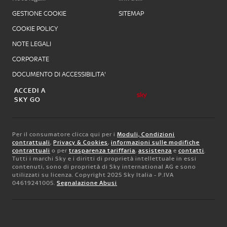
GESTIONE COOKIE
SITEMAP
COOKIE POLICY
NOTE LEGALI
CORPORATE
DOCUMENTO DI ACCESSIBILITA'
ACCEDI A
SKY GO
Per il consumatore clicca qui per i
Moduli, Condizioni
contrattuali
,
Privacy & Cookies
,
informazioni sulle modifiche
contrattuali
o per
trasparenza tariffaria
,
assistenza
e
contatti
.
Tutti i marchi Sky e i diritti di proprietà intellettuale in essi
contenuti, sono di proprietà di Sky international AG e sono
utilizzati su licenza. Copyright 2025 Sky Italia - P.IVA
04619241005.
Segnalazione Abusi