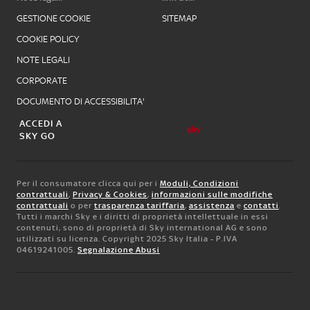
GESTIONE COOKIE
SITEMAP
COOKIE POLICY
NOTE LEGALI
CORPORATE
DOCUMENTO DI ACCESSIBILITA'
ACCEDI A
SKY GO
Per il consumatore clicca qui per i
Moduli, Condizioni
contrattuali
,
Privacy & Cookies
,
informazioni sulle modifiche
contrattuali
o per
trasparenza tariffaria
,
assistenza
e
contatti
.
Tutti i marchi Sky e i diritti di proprietà intellettuale in essi
contenuti, sono di proprietà di Sky international AG e sono
utilizzati su licenza. Copyright 2025 Sky Italia - P.IVA
04619241005.
Segnalazione Abusi