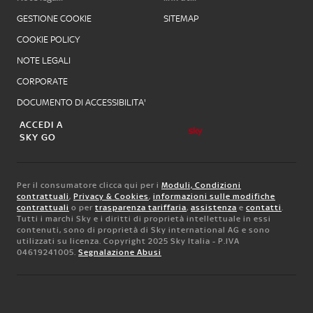
GESTIONE COOKIE
SITEMAP
COOKIE POLICY
NOTE LEGALI
CORPORATE
DOCUMENTO DI ACCESSIBILITA'
ACCEDI A
SKY GO
Per il consumatore clicca qui per i
Moduli, Condizioni
contrattuali
,
Privacy & Cookies
,
informazioni sulle modifiche
contrattuali
o per
trasparenza tariffaria
,
assistenza
e
contatti
.
Tutti i marchi Sky e i diritti di proprietà intellettuale in essi
contenuti, sono di proprietà di Sky international AG e sono
utilizzati su licenza. Copyright 2025 Sky Italia - P.IVA
04619241005.
Segnalazione Abusi