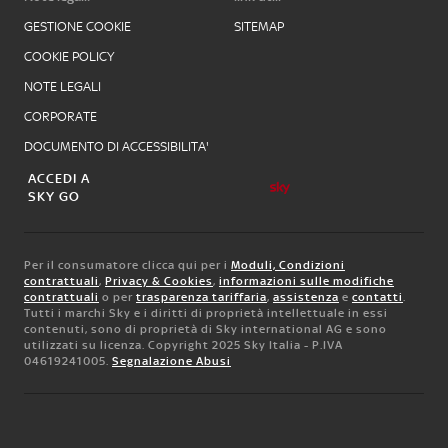
GESTIONE COOKIE
SITEMAP
COOKIE POLICY
NOTE LEGALI
CORPORATE
DOCUMENTO DI ACCESSIBILITA'
ACCEDI A
SKY GO
Per il consumatore clicca qui per i
Moduli, Condizioni
contrattuali
,
Privacy & Cookies
,
informazioni sulle modifiche
contrattuali
o per
trasparenza tariffaria
,
assistenza
e
contatti
.
Tutti i marchi Sky e i diritti di proprietà intellettuale in essi
contenuti, sono di proprietà di Sky international AG e sono
utilizzati su licenza. Copyright 2025 Sky Italia - P.IVA
04619241005.
Segnalazione Abusi