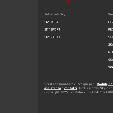
Tutti i siti Sky:
Ser
SKY TG24
PE
SKY SPORT
PE
SKY VIDEO
SK
SK
N
SK
SPA
Per il consumatore clicca qui per i
Moduli, Co
assistenza
e
contatti
. Tutti i marchi Sky e i
Copyright 2025 Sky Italia - P.IVA 046192410