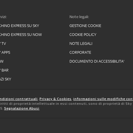
vizi:
Note legali:
CHINO EXPRESS SU SKY
GESTIONE COOKIE
CHINO EXPRESS SU NOW
COOKIE POLICY
Y TV
NOTE LEGALI
Y APPS
CORPORATE
OW
DOCUMENTO DI ACCESSIBILITA'
Y BAR
ZI SKY
ndizioni contrattuali
,
Privacy & Cookies
,
informazioni sulle modifiche con
 diritti di proprietà intellettuale in essi contenuti, sono di proprietà di Sk
05.
Segnalazione Abusi