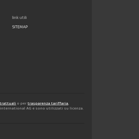
link utili
SITEMAP
trattuali
o per
trasparenza tariffaria
,
y international AG e sono utilizzati su licenza.