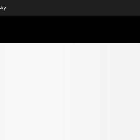
Sky
Cos’altro vedere:
Un mondo di offerte:
PROGRAMMI SKY
SKY.IT
NOW
PECHINO EXPRESS