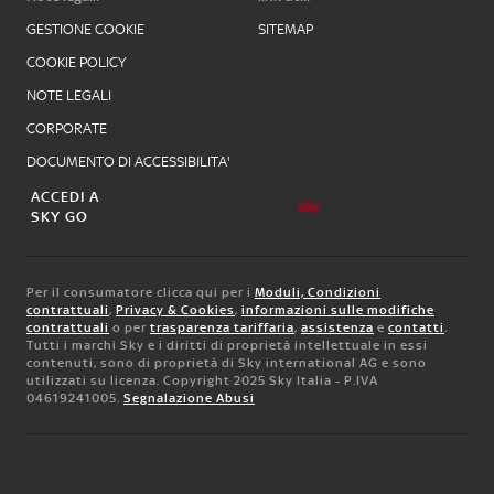
GESTIONE COOKIE
SITEMAP
COOKIE POLICY
NOTE LEGALI
CORPORATE
DOCUMENTO DI ACCESSIBILITA'
ACCEDI A
SKY GO
Per il consumatore clicca qui per i
Moduli, Condizioni
contrattuali
,
Privacy & Cookies
,
informazioni sulle modifiche
contrattuali
o per
trasparenza tariffaria
,
assistenza
e
contatti
.
Tutti i marchi Sky e i diritti di proprietà intellettuale in essi
contenuti, sono di proprietà di Sky international AG e sono
utilizzati su licenza. Copyright 2025 Sky Italia - P.IVA
04619241005.
Segnalazione Abusi