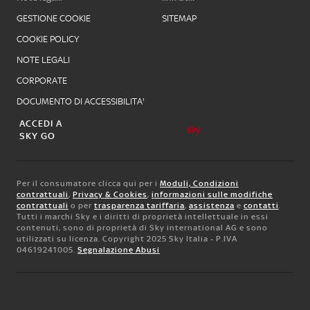
GESTIONE COOKIE
SITEMAP
COOKIE POLICY
NOTE LEGALI
CORPORATE
DOCUMENTO DI ACCESSIBILITA'
ACCEDI A
SKY GO
Per il consumatore clicca qui per i
Moduli, Condizioni
contrattuali
,
Privacy & Cookies
,
informazioni sulle modifiche
contrattuali
o per
trasparenza tariffaria
,
assistenza
e
contatti
.
Tutti i marchi Sky e i diritti di proprietà intellettuale in essi
contenuti, sono di proprietà di Sky international AG e sono
utilizzati su licenza. Copyright 2025 Sky Italia - P.IVA
04619241005.
Segnalazione Abusi