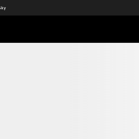
Sky
Cos’altro vedere:
Un mondo di offerte:
PROGRAMMI SKY
SKY.IT
NOW
PECHINO EXPRESS