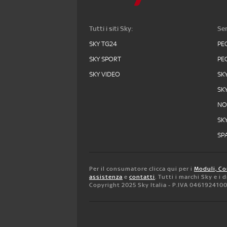
Tutti i siti Sky:
Ser
SKY TG24
PE
SKY SPORT
PE
SKY VIDEO
SK
SK
N
SK
SPA
Per il consumatore clicca qui per i
Moduli, Co
assistenza
e
contatti
. Tutti i marchi Sky e i
Copyright 2025 Sky Italia - P.IVA 046192410