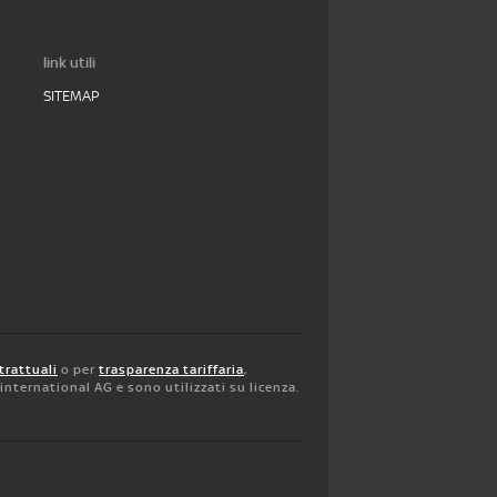
link utili
SITEMAP
trattuali
o per
trasparenza tariffaria
,
y international AG e sono utilizzati su licenza.