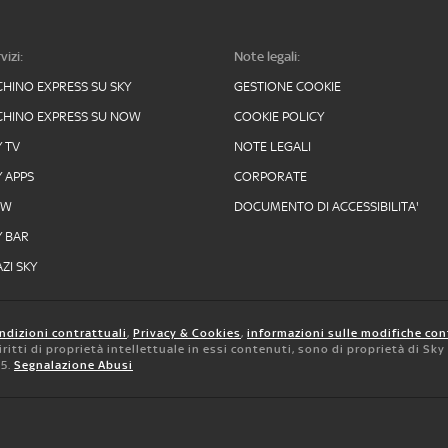
vizi:
Note legali:
CHINO EXPRESS SU SKY
GESTIONE COOKIE
CHINO EXPRESS SU NOW
COOKIE POLICY
Y TV
NOTE LEGALI
Y APPS
CORPORATE
OW
DOCUMENTO DI ACCESSIBILITA'
Y BAR
ZI SKY
ndizioni contrattuali
,
Privacy & Cookies
,
informazioni sulle modifiche con
 diritti di proprietà intellettuale in essi contenuti, sono di proprietà di Sk
05.
Segnalazione Abusi