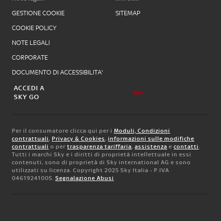
GESTIONE COOKIE
SITEMAP
COOKIE POLICY
NOTE LEGALI
CORPORATE
DOCUMENTO DI ACCESSIBILITA'
ACCEDI A
SKY GO
Per il consumatore clicca qui per i
Moduli, Condizioni
contrattuali
,
Privacy & Cookies
,
informazioni sulle modifiche
contrattuali
o per
trasparenza tariffaria
,
assistenza
e
contatti
.
Tutti i marchi Sky e i diritti di proprietà intellettuale in essi
contenuti, sono di proprietà di Sky international AG e sono
utilizzati su licenza. Copyright 2025 Sky Italia - P.IVA
04619241005.
Segnalazione Abusi