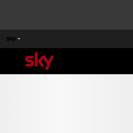
X
FACTOR
MASTERCHEF
PECHINO
EXPRESS
Cos’altro vedere:
PROGRAMMI SKY
Un mondo di offerte:
SKY.IT
NOW