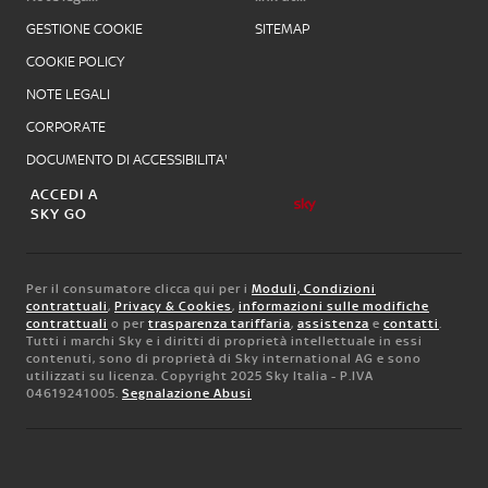
GESTIONE COOKIE
SITEMAP
COOKIE POLICY
NOTE LEGALI
CORPORATE
DOCUMENTO DI ACCESSIBILITA'
ACCEDI A
SKY GO
Per il consumatore clicca qui per i
Moduli, Condizioni
contrattuali
,
Privacy & Cookies
,
informazioni sulle modifiche
contrattuali
o per
trasparenza tariffaria
,
assistenza
e
contatti
.
Tutti i marchi Sky e i diritti di proprietà intellettuale in essi
contenuti, sono di proprietà di Sky international AG e sono
utilizzati su licenza. Copyright 2025 Sky Italia - P.IVA
04619241005.
Segnalazione Abusi