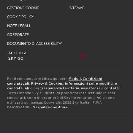
GESTIONE COOKIE
SITEMAP
COOKIE POLICY
NOTE LEGALI
CORPORATE
DOCUMENTO DI ACCESSIBILITA'
ACCEDI A
SKY GO
Per il consumatore clicca qui per i
Moduli, Condizioni
contrattuali
,
Privacy & Cookies
,
informazioni sulle modifiche
contrattuali
o per
trasparenza tariffaria
,
assistenza
e
contatti
.
Tutti i marchi Sky e i diritti di proprietà intellettuale in essi
contenuti, sono di proprietà di Sky international AG e sono
utilizzati su licenza. Copyright 2025 Sky Italia - P.IVA
04619241005.
Segnalazione Abusi