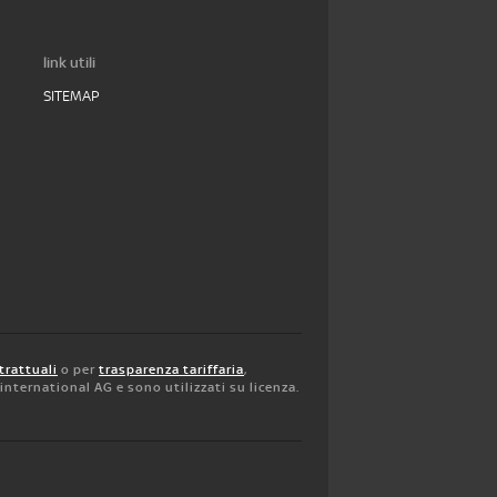
link utili
SITEMAP
trattuali
o per
trasparenza tariffaria
,
y international AG e sono utilizzati su licenza.