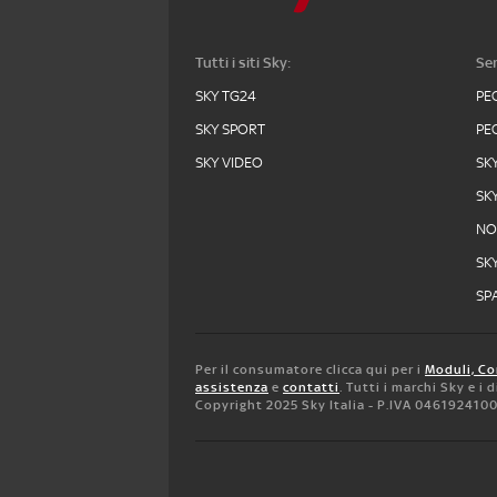
Tutti i siti Sky:
Ser
SKY TG24
PE
SKY SPORT
PE
SKY VIDEO
SK
SK
N
SK
SPA
Per il consumatore clicca qui per i
Moduli, Co
assistenza
e
contatti
. Tutti i marchi Sky e i
Copyright 2025 Sky Italia - P.IVA 046192410