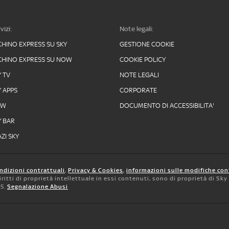
vizi:
Note legali:
CHINO EXPRESS SU SKY
GESTIONE COOKIE
CHINO EXPRESS SU NOW
COOKIE POLICY
Y TV
NOTE LEGALI
Y APPS
CORPORATE
OW
DOCUMENTO DI ACCESSIBILITA'
Y BAR
ZI SKY
ndizioni contrattuali
,
Privacy & Cookies
,
informazioni sulle modifiche con
 diritti di proprietà intellettuale in essi contenuti, sono di proprietà di Sk
05.
Segnalazione Abusi