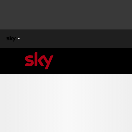
X
FACTOR
MASTERCHEF
PECHINO
EXPRESS
Cos’altro vedere:
PROGRAMMI SKY
Un mondo di offerte:
SKY.IT
NOW