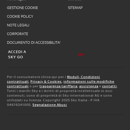
GESTIONE COOKIE
SITEMAP
COOKIE POLICY
NOTE LEGALI
CORPORATE
DOCUMENTO DI ACCESSIBILITA'
ACCEDI A
SKY GO
Per il consumatore clicca qui per i
Moduli, Condizioni
contrattuali
,
Privacy & Cookies
,
informazioni sulle modifiche
contrattuali
o per
trasparenza tariffaria
,
assistenza
e
contatti
.
Tutti i marchi Sky e i diritti di proprietà intellettuale in essi
contenuti, sono di proprietà di Sky international AG e sono
utilizzati su licenza. Copyright 2025 Sky Italia - P.IVA
04619241005.
Segnalazione Abusi