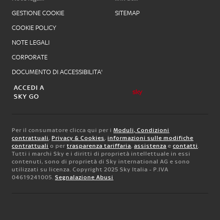
GESTIONE COOKIE
SITEMAP
COOKIE POLICY
NOTE LEGALI
CORPORATE
DOCUMENTO DI ACCESSIBILITA'
ACCEDI A
SKY GO
Per il consumatore clicca qui per i
Moduli, Condizioni
contrattuali
,
Privacy & Cookies
,
informazioni sulle modifiche
contrattuali
o per
trasparenza tariffaria
,
assistenza
e
contatti
.
Tutti i marchi Sky e i diritti di proprietà intellettuale in essi
contenuti, sono di proprietà di Sky international AG e sono
utilizzati su licenza. Copyright 2025 Sky Italia - P.IVA
04619241005.
Segnalazione Abusi