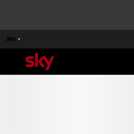
X
FACTOR
MASTERCHEF
PECHINO
EXPRESS
Cos’altro vedere:
PROGRAMMI SKY
Un mondo di offerte:
SKY.IT
NOW