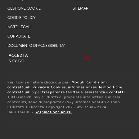
GESTIONE COOKIE
SITEMAP
COOKIE POLICY
NOTE LEGALI
CORPORATE
DOCUMENTO DI ACCESSIBILITA'
ACCEDI A
SKY GO
Per il consumatore clicca qui per i
Moduli, Condizioni
contrattuali
,
Privacy & Cookies
,
informazioni sulle modifiche
contrattuali
o per
trasparenza tariffaria
,
assistenza
e
contatti
.
Tutti i marchi Sky e i diritti di proprietà intellettuale in essi
contenuti, sono di proprietà di Sky international AG e sono
utilizzati su licenza. Copyright 2025 Sky Italia - P.IVA
04619241005.
Segnalazione Abusi