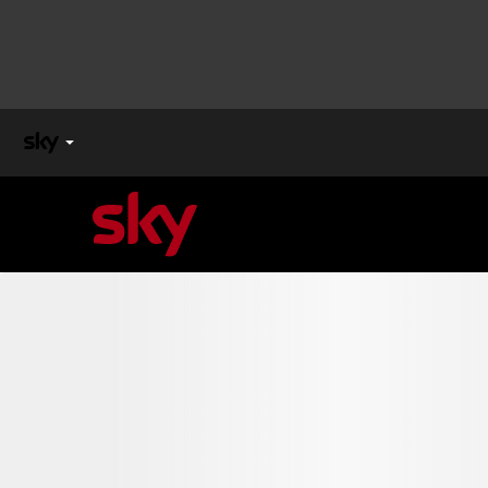
X
FACTOR
MASTERCHEF
PECHINO
EXPRESS
Cos’altro vedere:
PROGRAMMI SKY
Un mondo di offerte:
SKY.IT
NOW