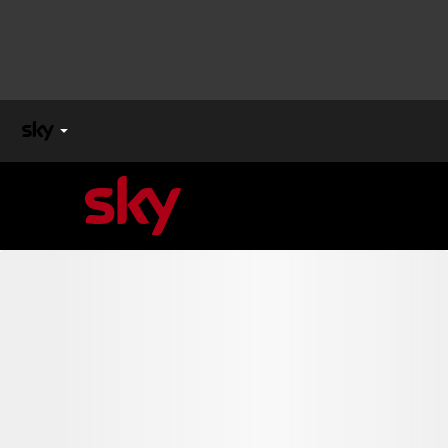
X
FACTOR
MASTERCHEF
PECHINO
EXPRESS
Cos’altro vedere:
PROGRAMMI SKY
Un mondo di offerte:
SKY.IT
NOW