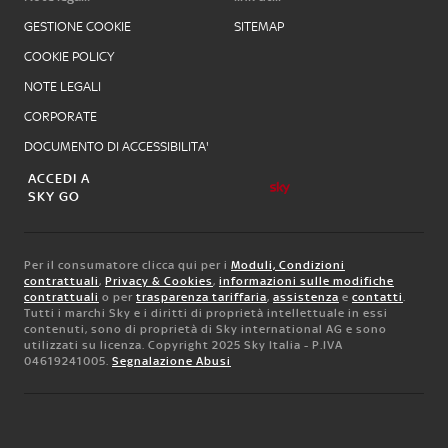
GESTIONE COOKIE
SITEMAP
COOKIE POLICY
NOTE LEGALI
CORPORATE
DOCUMENTO DI ACCESSIBILITA'
ACCEDI A
SKY GO
Per il consumatore clicca qui per i
Moduli, Condizioni
contrattuali
,
Privacy & Cookies
,
informazioni sulle modifiche
contrattuali
o per
trasparenza tariffaria
,
assistenza
e
contatti
.
Tutti i marchi Sky e i diritti di proprietà intellettuale in essi
contenuti, sono di proprietà di Sky international AG e sono
utilizzati su licenza. Copyright 2025 Sky Italia - P.IVA
04619241005.
Segnalazione Abusi