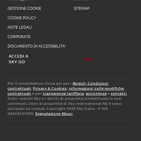
GESTIONE COOKIE
SITEMAP
COOKIE POLICY
NOTE LEGALI
CORPORATE
DOCUMENTO DI ACCESSIBILITA'
ACCEDI A
SKY GO
Per il consumatore clicca qui per i
Moduli, Condizioni
contrattuali
,
Privacy & Cookies
,
informazioni sulle modifiche
contrattuali
o per
trasparenza tariffaria
,
assistenza
e
contatti
.
Tutti i marchi Sky e i diritti di proprietà intellettuale in essi
contenuti, sono di proprietà di Sky international AG e sono
utilizzati su licenza. Copyright 2025 Sky Italia - P.IVA
04619241005.
Segnalazione Abusi