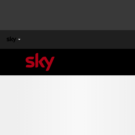
X
FACTOR
MASTERCHEF
PECHINO
EXPRESS
Cos’altro vedere:
PROGRAMMI SKY
Un mondo di offerte:
SKY.IT
NOW