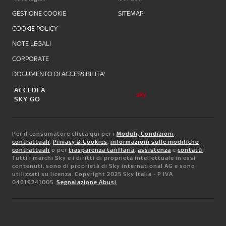
GESTIONE COOKIE
SITEMAP
COOKIE POLICY
NOTE LEGALI
CORPORATE
DOCUMENTO DI ACCESSIBILITA'
ACCEDI A
SKY GO
Per il consumatore clicca qui per i
Moduli, Condizioni
contrattuali
,
Privacy & Cookies
,
informazioni sulle modifiche
contrattuali
o per
trasparenza tariffaria
,
assistenza
e
contatti
.
Tutti i marchi Sky e i diritti di proprietà intellettuale in essi
contenuti, sono di proprietà di Sky international AG e sono
utilizzati su licenza. Copyright 2025 Sky Italia - P.IVA
04619241005.
Segnalazione Abusi