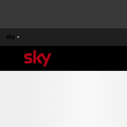
X
FACTOR
MASTERCHEF
PECHINO
EXPRESS
Cos’altro vedere:
PROGRAMMI SKY
Un mondo di offerte:
SKY.IT
NOW