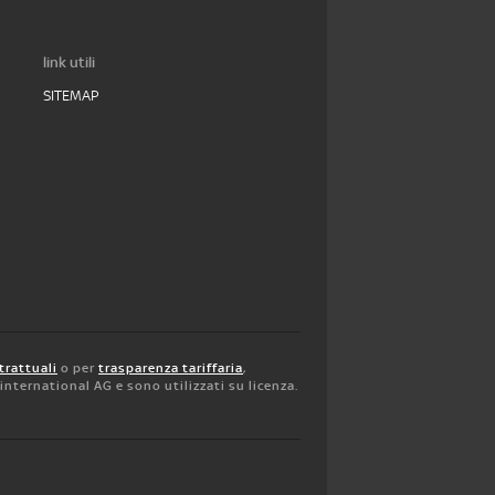
link utili
SITEMAP
trattuali
o per
trasparenza tariffaria
,
y international AG e sono utilizzati su licenza.