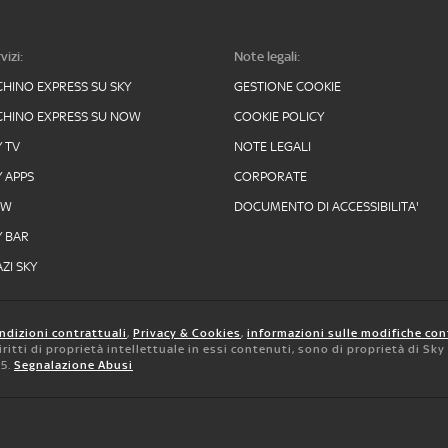
vizi:
Note legali:
CHINO EXPRESS SU SKY
GESTIONE COOKIE
CHINO EXPRESS SU NOW
COOKIE POLICY
Y TV
NOTE LEGALI
Y APPS
CORPORATE
OW
DOCUMENTO DI ACCESSIBILITA'
Y BAR
ZI SKY
ndizioni contrattuali
,
Privacy & Cookies
,
informazioni sulle modifiche con
 diritti di proprietà intellettuale in essi contenuti, sono di proprietà di Sk
05.
Segnalazione Abusi