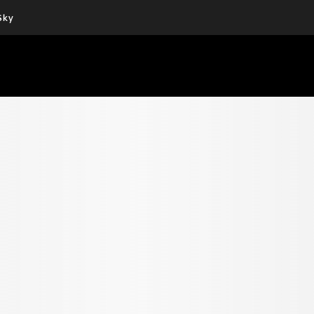
Sky
Cos’altro vedere:
Un mondo di offerte:
PROGRAMMI SKY
SKY.IT
NOW
PECHINO EXPRESS