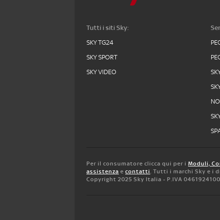
Tutti i siti Sky:
Ser
SKY TG24
PE
SKY SPORT
PE
SKY VIDEO
SK
SK
N
SK
SPA
Per il consumatore clicca qui per i
Moduli, Co
assistenza
e
contatti
. Tutti i marchi Sky e i
Copyright 2025 Sky Italia - P.IVA 046192410