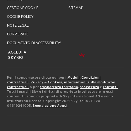
GESTIONE COOKIE
SITEMAP
COOKIE POLICY
NOTE LEGALI
CORPORATE
DOCUMENTO DI ACCESSIBILITA'
ACCEDI A
SKY GO
Per il consumatore clicca qui per i
Moduli, Condizioni
contrattuali
,
Privacy & Cookies
,
informazioni sulle modifiche
contrattuali
o per
trasparenza tariffaria
,
assistenza
e
contatti
.
Tutti i marchi Sky e i diritti di proprietà intellettuale in essi
contenuti, sono di proprietà di Sky international AG e sono
utilizzati su licenza. Copyright 2025 Sky Italia - P.IVA
04619241005.
Segnalazione Abusi