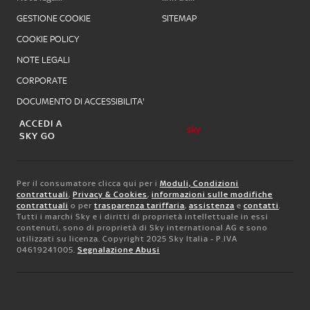
GESTIONE COOKIE
SITEMAP
COOKIE POLICY
NOTE LEGALI
CORPORATE
DOCUMENTO DI ACCESSIBILITA'
ACCEDI A
SKY GO
Per il consumatore clicca qui per i
Moduli, Condizioni
contrattuali
,
Privacy & Cookies
,
informazioni sulle modifiche
contrattuali
o per
trasparenza tariffaria
,
assistenza
e
contatti
.
Tutti i marchi Sky e i diritti di proprietà intellettuale in essi
contenuti, sono di proprietà di Sky international AG e sono
utilizzati su licenza. Copyright 2025 Sky Italia - P.IVA
04619241005.
Segnalazione Abusi