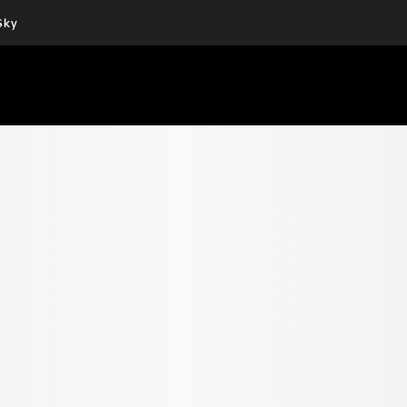
Sky
Cos’altro vedere:
Un mondo di offerte:
PROGRAMMI SKY
SKY.IT
NOW
PECHINO EXPRESS