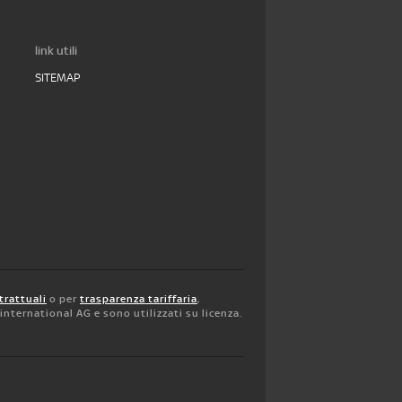
link utili
SITEMAP
trattuali
o per
trasparenza tariffaria
,
y international AG e sono utilizzati su licenza.