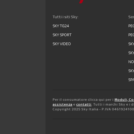
Tutti i siti Sky:
Ser
SKY TG24
PE
SKY SPORT
PE
SKY VIDEO
SK
SK
N
SK
SPA
Per il consumatore clicca qui per i
Moduli, Co
assistenza
e
contatti
. Tutti i marchi Sky e i
Copyright 2025 Sky Italia - P.IVA 046192410