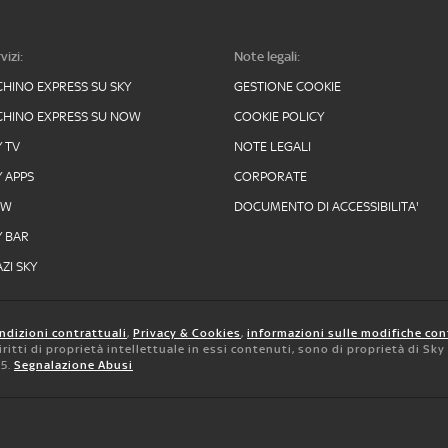
vizi:
Note legali:
CHINO EXPRESS SU SKY
GESTIONE COOKIE
CHINO EXPRESS SU NOW
COOKIE POLICY
Y TV
NOTE LEGALI
Y APPS
CORPORATE
OW
DOCUMENTO DI ACCESSIBILITA'
Y BAR
ZI SKY
ndizioni contrattuali
,
Privacy & Cookies
,
informazioni sulle modifiche con
 diritti di proprietà intellettuale in essi contenuti, sono di proprietà di Sk
05.
Segnalazione Abusi