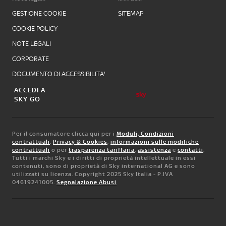
GESTIONE COOKIE
SITEMAP
COOKIE POLICY
NOTE LEGALI
CORPORATE
DOCUMENTO DI ACCESSIBILITA'
ACCEDI A
SKY GO
Per il consumatore clicca qui per i
Moduli, Condizioni
contrattuali
,
Privacy & Cookies
,
informazioni sulle modifiche
contrattuali
o per
trasparenza tariffaria
,
assistenza
e
contatti
.
Tutti i marchi Sky e i diritti di proprietà intellettuale in essi
contenuti, sono di proprietà di Sky international AG e sono
utilizzati su licenza. Copyright 2025 Sky Italia - P.IVA
04619241005.
Segnalazione Abusi