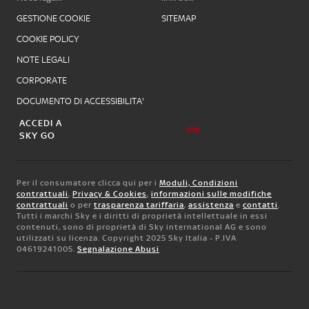
GESTIONE COOKIE
SITEMAP
COOKIE POLICY
NOTE LEGALI
CORPORATE
DOCUMENTO DI ACCESSIBILITA'
ACCEDI A
SKY GO
Per il consumatore clicca qui per i
Moduli, Condizioni
contrattuali
,
Privacy & Cookies
,
informazioni sulle modifiche
contrattuali
o per
trasparenza tariffaria
,
assistenza
e
contatti
.
Tutti i marchi Sky e i diritti di proprietà intellettuale in essi
contenuti, sono di proprietà di Sky international AG e sono
utilizzati su licenza. Copyright 2025 Sky Italia - P.IVA
04619241005.
Segnalazione Abusi