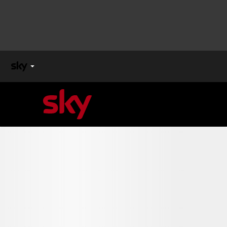
X
FACTOR
MASTERCHEF
PECHINO
EXPRESS
Cos’altro vedere:
PROGRAMMI SKY
Un mondo di offerte:
SKY.IT
NOW