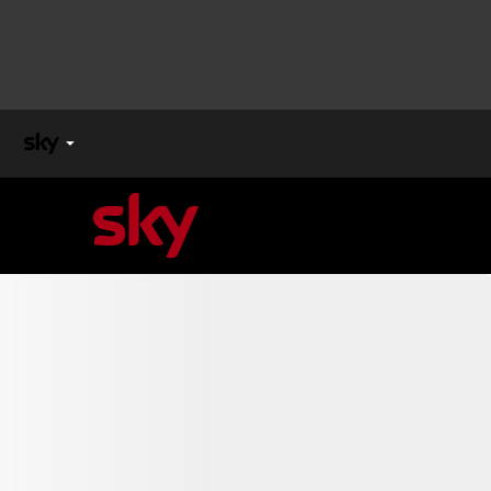
X
FACTOR
MASTERCHEF
PECHINO
EXPRESS
Cos’altro vedere:
PROGRAMMI SKY
Un mondo di offerte:
SKY.IT
NOW