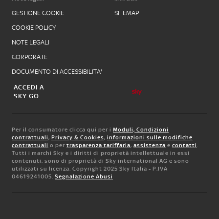
GESTIONE COOKIE
SITEMAP
COOKIE POLICY
NOTE LEGALI
CORPORATE
DOCUMENTO DI ACCESSIBILITA'
ACCEDI A
SKY GO
Per il consumatore clicca qui per i
Moduli, Condizioni
contrattuali
,
Privacy & Cookies
,
informazioni sulle modifiche
contrattuali
o per
trasparenza tariffaria
,
assistenza
e
contatti
.
Tutti i marchi Sky e i diritti di proprietà intellettuale in essi
contenuti, sono di proprietà di Sky international AG e sono
utilizzati su licenza. Copyright 2025 Sky Italia - P.IVA
04619241005.
Segnalazione Abusi