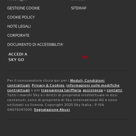
GESTIONE COOKIE
SITEMAP
COOKIE POLICY
NOTE LEGALI
CORPORATE
DOCUMENTO DI ACCESSIBILITA'
ACCEDI A
SKY GO
Per il consumatore clicca qui per i
Moduli, Condizioni
contrattuali
,
Privacy & Cookies
,
informazioni sulle modifiche
contrattuali
o per
trasparenza tariffaria
,
assistenza
e
contatti
.
Tutti i marchi Sky e i diritti di proprietà intellettuale in essi
contenuti, sono di proprietà di Sky international AG e sono
utilizzati su licenza. Copyright 2025 Sky Italia - P.IVA
04619241005.
Segnalazione Abusi