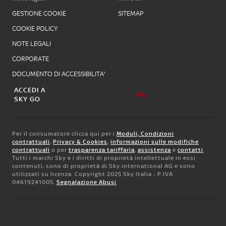
GESTIONE COOKIE
SITEMAP
COOKIE POLICY
NOTE LEGALI
CORPORATE
DOCUMENTO DI ACCESSIBILITA'
ACCEDI A
SKY GO
Per il consumatore clicca qui per i
Moduli, Condizioni
contrattuali
,
Privacy & Cookies
,
informazioni sulle modifiche
contrattuali
o per
trasparenza tariffaria
,
assistenza
e
contatti
.
Tutti i marchi Sky e i diritti di proprietà intellettuale in essi
contenuti, sono di proprietà di Sky international AG e sono
utilizzati su licenza. Copyright 2025 Sky Italia - P.IVA
04619241005.
Segnalazione Abusi