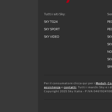
Tutti i siti Sky:
Ser
SKY TG24
PE
SKY SPORT
PE
SKY VIDEO
SK
SK
N
SK
SPA
Per il consumatore clicca qui per i
Moduli, Co
assistenza
e
contatti
. Tutti i marchi Sky e i
Copyright 2025 Sky Italia - P.IVA 046192410