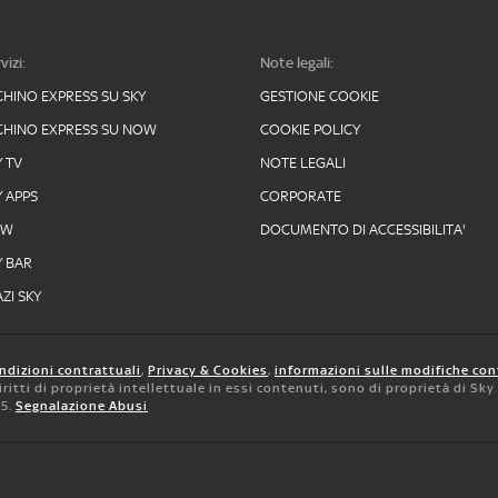
vizi:
Note legali:
CHINO EXPRESS SU SKY
GESTIONE COOKIE
CHINO EXPRESS SU NOW
COOKIE POLICY
Y TV
NOTE LEGALI
Y APPS
CORPORATE
OW
DOCUMENTO DI ACCESSIBILITA'
Y BAR
ZI SKY
ndizioni contrattuali
,
Privacy & Cookies
,
informazioni sulle modifiche con
 diritti di proprietà intellettuale in essi contenuti, sono di proprietà di Sk
05.
Segnalazione Abusi