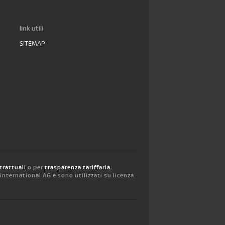
link utili
SITEMAP
trattuali
o per
trasparenza tariffaria
,
y international AG e sono utilizzati su licenza.