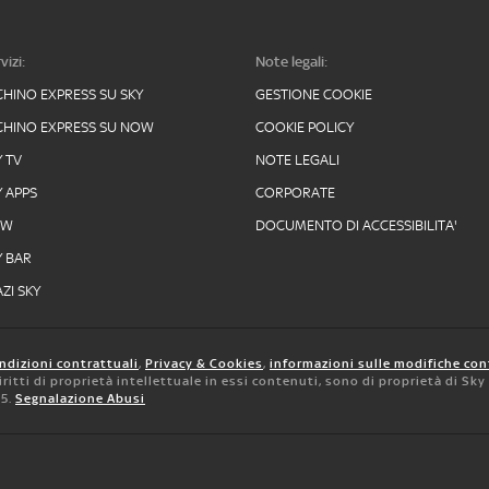
vizi:
Note legali:
CHINO EXPRESS SU SKY
GESTIONE COOKIE
CHINO EXPRESS SU NOW
COOKIE POLICY
Y TV
NOTE LEGALI
Y APPS
CORPORATE
OW
DOCUMENTO DI ACCESSIBILITA'
Y BAR
ZI SKY
ndizioni contrattuali
,
Privacy & Cookies
,
informazioni sulle modifiche con
 diritti di proprietà intellettuale in essi contenuti, sono di proprietà di Sk
05.
Segnalazione Abusi