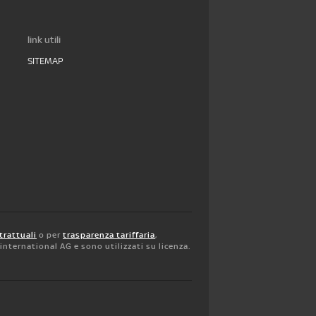
link utili
SITEMAP
trattuali
o per
trasparenza tariffaria
,
y international AG e sono utilizzati su licenza.