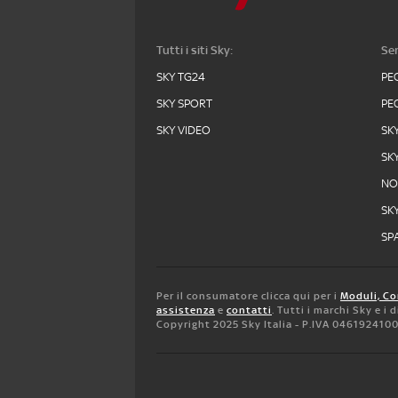
Tutti i siti Sky:
Ser
SKY TG24
PE
SKY SPORT
PE
SKY VIDEO
SK
SK
N
SK
SPA
Per il consumatore clicca qui per i
Moduli, Co
assistenza
e
contatti
. Tutti i marchi Sky e i
Copyright 2025 Sky Italia - P.IVA 046192410