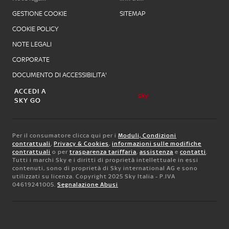
GESTIONE COOKIE
SITEMAP
COOKIE POLICY
NOTE LEGALI
CORPORATE
DOCUMENTO DI ACCESSIBILITA'
ACCEDI A
SKY GO
Per il consumatore clicca qui per i
Moduli, Condizioni
contrattuali
,
Privacy & Cookies
,
informazioni sulle modifiche
contrattuali
o per
trasparenza tariffaria
,
assistenza
e
contatti
.
Tutti i marchi Sky e i diritti di proprietà intellettuale in essi
contenuti, sono di proprietà di Sky international AG e sono
utilizzati su licenza. Copyright 2025 Sky Italia - P.IVA
04619241005.
Segnalazione Abusi