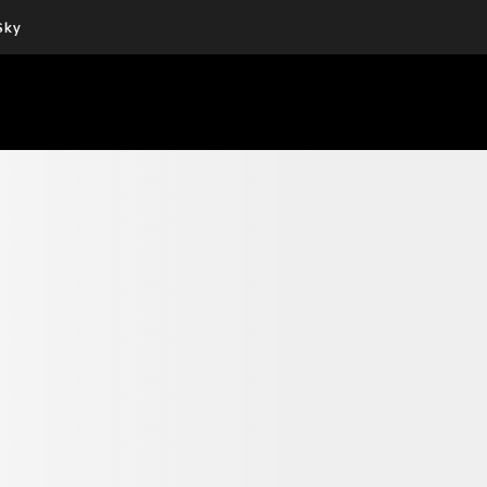
Sky
Cos’altro vedere:
Un mondo di offerte:
PROGRAMMI SKY
SKY.IT
NOW
PECHINO EXPRESS