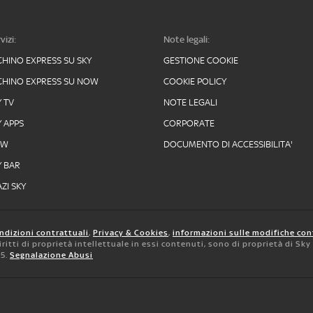
vizi:
Note legali:
CHINO EXPRESS SU SKY
GESTIONE COOKIE
CHINO EXPRESS SU NOW
COOKIE POLICY
Y TV
NOTE LEGALI
Y APPS
CORPORATE
OW
DOCUMENTO DI ACCESSIBILITA'
Y BAR
ZI SKY
ndizioni contrattuali
,
Privacy & Cookies
,
informazioni sulle modifiche con
 diritti di proprietà intellettuale in essi contenuti, sono di proprietà di Sk
05.
Segnalazione Abusi