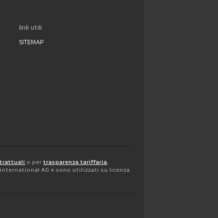
link utili
SITEMAP
trattuali
o per
trasparenza tariffaria
,
y international AG e sono utilizzati su licenza.