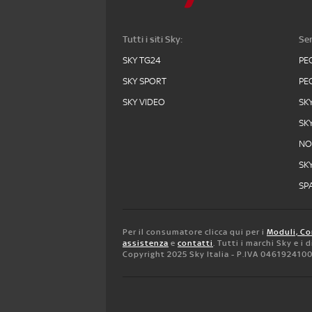
Tutti i siti Sky:
Ser
SKY TG24
PE
SKY SPORT
PE
SKY VIDEO
SK
SK
N
SK
SPA
Per il consumatore clicca qui per i
Moduli, Co
assistenza
e
contatti
. Tutti i marchi Sky e i
Copyright 2025 Sky Italia - P.IVA 046192410