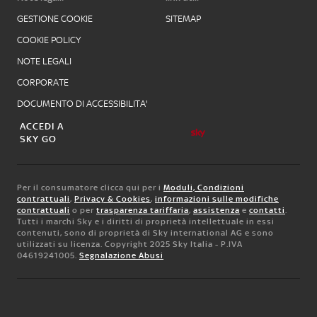
GESTIONE COOKIE
SITEMAP
COOKIE POLICY
NOTE LEGALI
CORPORATE
DOCUMENTO DI ACCESSIBILITA'
ACCEDI A
SKY GO
Per il consumatore clicca qui per i
Moduli, Condizioni
contrattuali
,
Privacy & Cookies
,
informazioni sulle modifiche
contrattuali
o per
trasparenza tariffaria
,
assistenza
e
contatti
.
Tutti i marchi Sky e i diritti di proprietà intellettuale in essi
contenuti, sono di proprietà di Sky international AG e sono
utilizzati su licenza. Copyright 2025 Sky Italia - P.IVA
04619241005.
Segnalazione Abusi