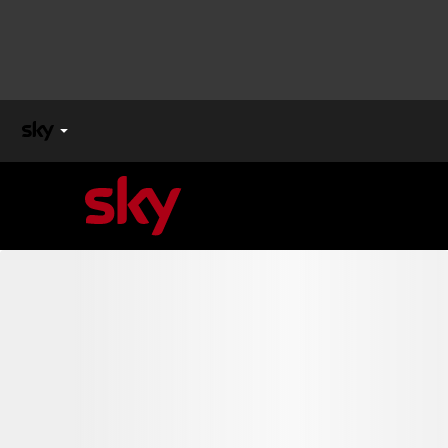
X
FACTOR
MASTERCHEF
PECHINO
EXPRESS
Cos’altro vedere:
PROGRAMMI SKY
Un mondo di offerte:
SKY.IT
NOW