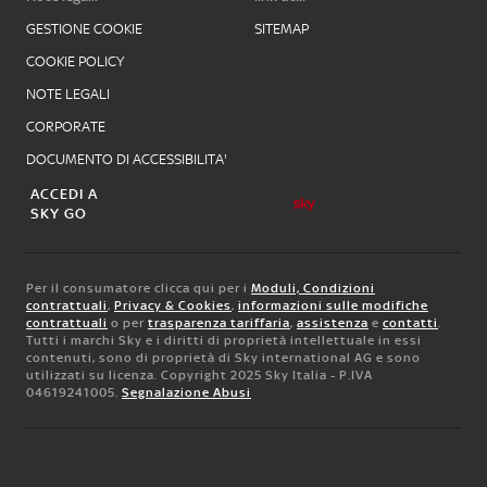
GESTIONE COOKIE
SITEMAP
COOKIE POLICY
NOTE LEGALI
CORPORATE
DOCUMENTO DI ACCESSIBILITA'
ACCEDI A
SKY GO
Per il consumatore clicca qui per i
Moduli, Condizioni
contrattuali
,
Privacy & Cookies
,
informazioni sulle modifiche
contrattuali
o per
trasparenza tariffaria
,
assistenza
e
contatti
.
Tutti i marchi Sky e i diritti di proprietà intellettuale in essi
contenuti, sono di proprietà di Sky international AG e sono
utilizzati su licenza. Copyright 2025 Sky Italia - P.IVA
04619241005.
Segnalazione Abusi