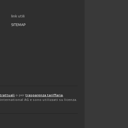
link utili
SITEMAP
trattuali
o per
trasparenza tariffaria
,
y international AG e sono utilizzati su licenza.