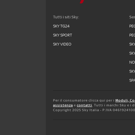
Tutti i siti Sky:
Ser
SKY TG24
PE
SKY SPORT
PE
SKY VIDEO
SK
SK
N
SK
SPA
Per il consumatore clicca qui per i
Moduli, Co
assistenza
e
contatti
. Tutti i marchi Sky e i
Copyright 2025 Sky Italia - P.IVA 046192410