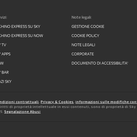
vizi:
Note legali:
CHINO EXPRESS SU SKY
GESTIONE COOKIE
CHINO EXPRESS SU NOW
COOKIE POLICY
Y TV
NOTE LEGALI
Y APPS
CORPORATE
OW
DOCUMENTO DI ACCESSIBILITA'
Y BAR
ZI SKY
ndizioni contrattuali
,
Privacy & Cookies
,
informazioni sulle modifiche con
 diritti di proprietà intellettuale in essi contenuti, sono di proprietà di Sk
05.
Segnalazione Abusi