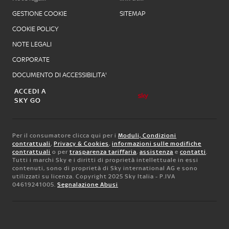
GESTIONE COOKIE
SITEMAP
COOKIE POLICY
NOTE LEGALI
CORPORATE
DOCUMENTO DI ACCESSIBILITA'
ACCEDI A
SKY GO
Per il consumatore clicca qui per i
Moduli, Condizioni
contrattuali
,
Privacy & Cookies
,
informazioni sulle modifiche
contrattuali
o per
trasparenza tariffaria
,
assistenza
e
contatti
.
Tutti i marchi Sky e i diritti di proprietà intellettuale in essi
contenuti, sono di proprietà di Sky international AG e sono
utilizzati su licenza. Copyright 2025 Sky Italia - P.IVA
04619241005.
Segnalazione Abusi