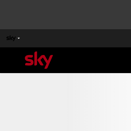
X
FACTOR
MASTERCHEF
PECHINO
EXPRESS
Cos’altro vedere:
PROGRAMMI SKY
Un mondo di offerte:
SKY.IT
NOW