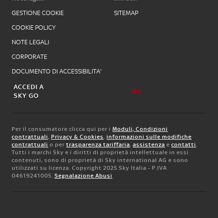
GESTIONE COOKIE
SITEMAP
COOKIE POLICY
NOTE LEGALI
CORPORATE
DOCUMENTO DI ACCESSIBILITA'
ACCEDI A
SKY GO
Per il consumatore clicca qui per i
Moduli, Condizioni
contrattuali
,
Privacy & Cookies
,
informazioni sulle modifiche
contrattuali
o per
trasparenza tariffaria
,
assistenza
e
contatti
.
Tutti i marchi Sky e i diritti di proprietà intellettuale in essi
contenuti, sono di proprietà di Sky international AG e sono
utilizzati su licenza. Copyright 2025 Sky Italia - P.IVA
04619241005.
Segnalazione Abusi