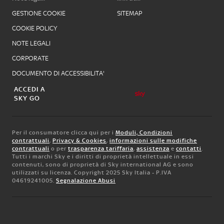
GESTIONE COOKIE
SITEMAP
COOKIE POLICY
NOTE LEGALI
CORPORATE
DOCUMENTO DI ACCESSIBILITA'
ACCEDI A
SKY GO
Per il consumatore clicca qui per i
Moduli, Condizioni
contrattuali
,
Privacy & Cookies
,
informazioni sulle modifiche
contrattuali
o per
trasparenza tariffaria
,
assistenza
e
contatti
.
Tutti i marchi Sky e i diritti di proprietà intellettuale in essi
contenuti, sono di proprietà di Sky international AG e sono
utilizzati su licenza. Copyright 2025 Sky Italia - P.IVA
04619241005.
Segnalazione Abusi